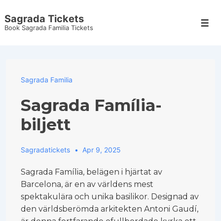
↓
Sagrada Tickets
Skip
Men
Book Sagrada Familia Tickets
to
Main
Content
Sagrada Familia
Sagrada Família-
biljett
Sagradatickets
Apr 9, 2025
Sagrada Família, belägen i hjärtat av
Barcelona, är en av världens mest
spektakulära och unika basilikor. Designad av
den världsberömda arkitekten Antoni Gaudí,