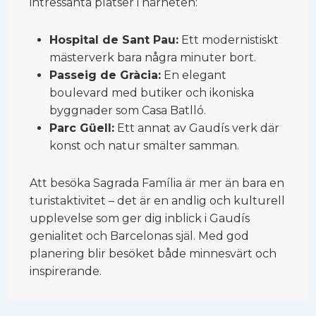
intressanta platser i närheten:
Hospital de Sant Pau:
Ett modernistiskt
mästerverk bara några minuter bort.
Passeig de Gràcia:
En elegant
boulevard med butiker och ikoniska
byggnader som Casa Batlló.
Parc Güell:
Ett annat av Gaudís verk där
konst och natur smälter samman.
Att besöka Sagrada Família är mer än bara en
turistaktivitet – det är en andlig och kulturell
upplevelse som ger dig inblick i Gaudís
genialitet och Barcelonas själ. Med god
planering blir besöket både minnesvärt och
inspirerande.