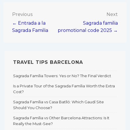
Post
Previous
Next
← Entrada a la
Sagrada familia
navigation
Sagrada Familia
promotional code 2025 →
TRAVEL TIPS BARCELONA
Sagrada Família Towers: Yes or No? The Final Verdict
Is a Private Tour of the Sagrada Família Worth the Extra
Cost?
Sagrada Família vs Casa Batlló: Which Gaudí Site
Should You Choose?
Sagrada Família vs Other Barcelona Attractions: Is It
Really the Must-See?