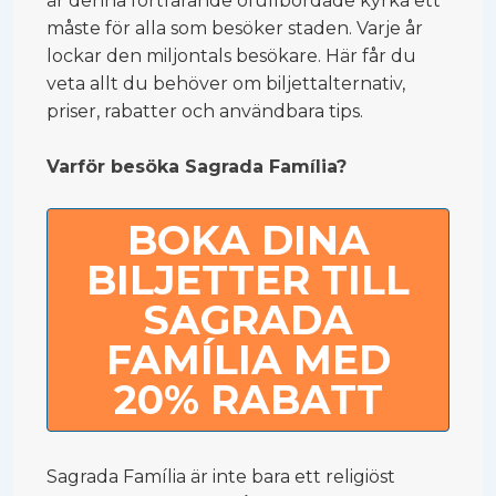
är denna fortfarande ofullbordade kyrka ett
måste för alla som besöker staden. Varje år
lockar den miljontals besökare. Här får du
veta allt du behöver om biljettalternativ,
priser, rabatter och användbara tips.
Varför besöka Sagrada Família?
BOKA DINA
BILJETTER TILL
SAGRADA
FAMÍLIA MED
20% RABATT
Sagrada Família är inte bara ett religiöst