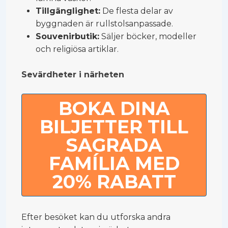
Tillgänglighet:
De flesta delar av
byggnaden är rullstolsanpassade.
Souvenirbutik:
Säljer böcker, modeller
och religiösa artiklar.
Sevärdheter i närheten
BOKA DINA
BILJETTER TILL
SAGRADA
FAMÍLIA MED
20% RABATT
Efter besöket kan du utforska andra